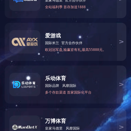
|
登录入口
24小时服务热线：400-027-8558
销售热线：19945005587
邮箱：ch027@ch027.com
清空记录
|
关注我们