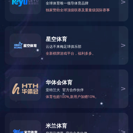
行业动态
EM-Smart 系列
新利·体育(中国)官方网站双头双工位铁芯激光焊接机
电机定转子铁芯快速打样加工服务
水暖洁具行业
新能源电机定转子铁芯激光焊接机
厨具五金行业
新利·体育(中国)官方网站阀芯焊接工作站
包装赋码及标机
|
关于我们
新能源汽车零配件激光焊接机
礼品定制
家电行业
专注于为各行各业提供全系统激光加工设备及自动化产线的解决方
案，拥有超15000+㎡大型现代化的生产基地
模具制造行业中激光加工设备解决方案
武汉总部：湖北省武汉市东湖高新技术开发区光谷三路777号综
合保税区一号标准厂房1层
低压电气行业
无锡工厂：江苏省无锡市江阴市临港科创园23-1
友情链接
：
Em-Smart官网