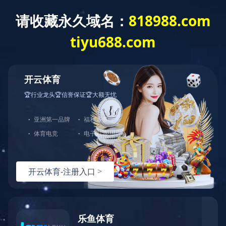
取消
首页
历史记录
清空记录
分享到
产品中心
新浪微博
激光打标系列
微信
案例展示
激光打标系列
激光切割系列
百度贴吧
服务支持
激光切割系列
行业解决方案
光纤激光打标机
豆瓣
激光焊接系列
QQ好友
激光智能生产线
关于创恒
激光焊接系列
客户案例
紫外线激光打标机
精密激光切割机
汽车行业激光智能解决方案
激光清洗系列
新闻中心
激光智能生产线
创客说
走进创恒
CO2激光打标机
大幅激光切割机
新利·体育(中国)官方网站CX-CE-1500手持焊接机_激
轨道交通行业激光智能加工解决方案
激光加工服务
登录入口
激光清洗系列
科技创恒
公司新闻
在线飞行激光打标机
管材激光切割机
新利·体育(中国)官方网站机械手臂激光焊接机
新能源电机定子铁芯激光焊接产线
水泵风机行业
新能源电机定转子铁芯激光焊接
激光加工服务
加入创恒
展会活动
CX-3D系列激光打标机
电机定转子铁芯单工位激光焊接机
新能源电机转子铁芯自动检测压铆产线
新利·体育(中国)官方网站清洗机
眼镜行业
机