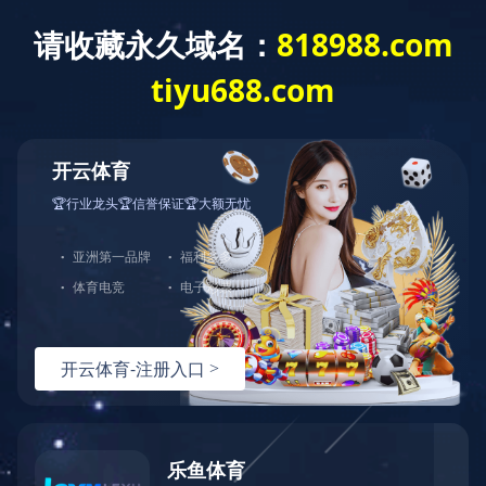
取消
首页
历史记录
清空记录
分享到
产品中心
新浪微博
激光打标系列
微信
案例展示
激光打标系列
激光切割系列
百度贴吧
服务支持
激光切割系列
行业解决方案
光纤激光打标机
豆瓣
激光焊接系列
QQ好友
激光智能生产线
关于创恒
激光焊接系列
客户案例
紫外线激光打标机
精密激光切割机
汽车行业激光智能解决方案
激光清洗系列
新闻中心
激光智能生产线
创客说
走进创恒
CO2激光打标机
大幅激光切割机
新利·体育(中国)官方网站CX-CE-1500手持焊接机_激
轨道交通行业激光智能加工解决方案
激光加工服务
登录入口
激光清洗系列
科技创恒
公司新闻
在线飞行激光打标机
管材激光切割机
新利·体育(中国)官方网站机械手臂激光焊接机
新能源电机定子铁芯激光焊接产线
水泵风机行业
CX-CC3015激光切割机
激光加工服务
加入创恒
展会活动
CX-3D系列激光打标机
电机定转子铁芯单工位激光焊接机
新能源电机转子铁芯自动检测压铆产线
新利·体育(中国)官方网站清洗机
眼镜行业