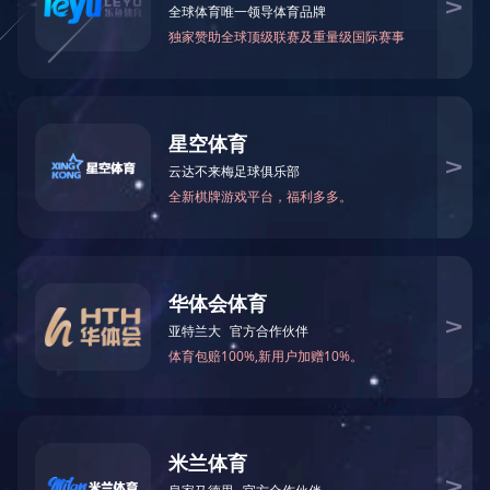
行业动态
EM-Smart 系列
新利·体育(中国)官方网站双头双工位铁芯激光焊接机
电机定转子铁芯快速打样加工服务
水暖洁具行业
新能源电机定转子铁芯激光焊接机
厨具五金行业
新利·体育(中国)官方网站阀芯焊接工作站
包装赋码及标机
|
关于我们
新能源汽车零配件激光焊接机
礼品定制
家电行业
专注于为各行各业提供全系统激光加工设备及自动化产线的解决方
案，拥有超15000+㎡大型现代化的生产基地
模具制造行业中激光加工设备解决方案
武汉总部：湖北省武汉市东湖高新技术开发区光谷三路777号综
合保税区一号标准厂房1层
低压电气行业
无锡工厂：江苏省无锡市江阴市临港科创园23-1
友情链接
：
Em-Smart官网