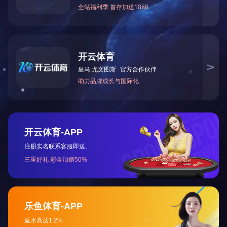
企业微信
微信公众号
|
导航链接入口
产品中心
服务范围
新闻中心
案例展示
关于我们
登录入口
鄂公网安备42018502007872号
©2025 武汉创恒世纪激光科技有限公司 版权所有
鄂ICP备2022002743号-1
星空网页版
|
华体会·官方版网站登录入口
|
FH在线注册
|
KY.COM
|
开云集团官网
|