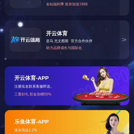
选购激光打标机并非 “参数越高越好”，而是
“精确匹配生产需求”—— 盲目追求高功率、
高精度，会增加采购与使用成本；忽视关键
行业动态
参数，则可能导致设备无法适配生产，影响
效率。
转子铁芯检测线全流程解析：从入线到
数据输出的 6 大关键步骤
2025-09-18
转子铁芯检测线的标准化流程，是电机制造
行业从 “人工抽检” 向 “全检、精检” 转型的关
键支撑。随着智能化技术的发展，检测线正
行业动态
逐步实现 “无人化操作、自适应检测、预测性
维护”，进一步提升检测效率与精度。
1 / 5