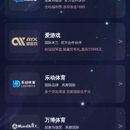
激光切割高反射材料虽存在特殊风险，但只
要严格遵循操作要点与安全规范，就能有效
规避风险，保障生产安全。随着高反射材料
行业动态
在新能源、航空航天等领域的应用日益广
泛，相关企业更应重视操作与安全管理，通
过专业培训提升操作人员技能，完善安全防
护体系，推动金属加工行业安全、高效发
展。
聚焦激光切割机能耗：这些关键因素你
必须了解，关乎成本与环保
2025-10-20
激光切割机能耗管控是一项系统工作，涉及
设备选型、操作规范、维护管理等多个方
面。在绿色制造成为行业趋势的当下，企业
行业动态
需充分认识能耗相关因素，通过科学管控降
低能耗成本，实现经济效益与环保效益的双
赢。
选购激光打标机：这几大技术参数，决
定设备适配性与打标效果
2025-09-18