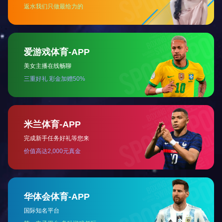
|
关于我们
专注于为各行各业提供全系统激光加工设备及自动化产线的解决方
案，拥有超15000+㎡大型现代化的生产基地
武汉总部：湖北省武汉市东湖高新技术开发区光谷三路777号综
合保税区一号标准厂房1层
无锡工厂：江苏省无锡市江阴市临港科创园23-1
友情链接
：
Em-Smart官网
|
登录入口
24小时服务热线：400-027-8558
销售热线：19945005587