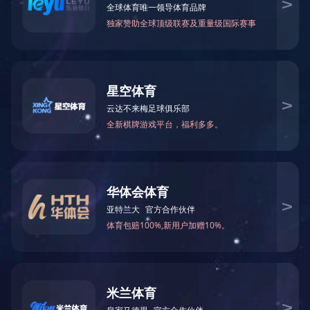
行业动态
EM-Smart 系列
新利·体育(中国)官方网站双头双工位铁芯激光焊接机
电机定转子铁芯快速打样加工服务
水暖洁具行业
新能源电机定转子铁芯激光焊接机
厨具五金行业
新利·体育(中国)官方网站打标
新利·体育(中国)官方网站焊接
新利·体育(中国)官方网站阀芯焊接工作站
包装赋码及标机
在卫浴产品上的应用
机在卫浴五金上的应用
2025-01-20
2025-01-21
新能源汽车零配件激光焊接机
礼品定制
随着人们生活水平的提高，大家对
卫浴间的配件包括水巨头、花洒、
卫浴产品也有了更高的要求，不仅
置物架等五金制品。不论配件大
要求造型风格多元化，也要求要有
小，在加工工艺上都需要用到焊接
家电行业
水暖洁具行业
水暖洁具行业
很好地加工质量。因为卫浴...
加工。激光焊接在卫浴行业的...
模具制造行业中激光加工设备解决方案
低压电气行业