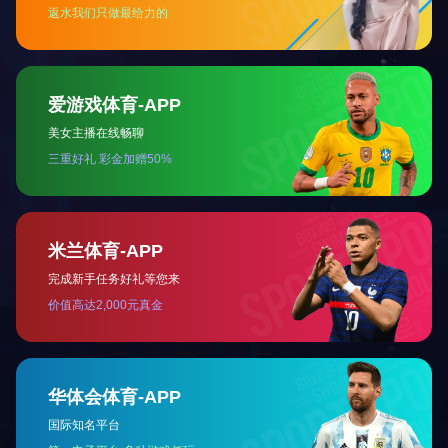
企业微信
微信公众号
|
导航链接入口
产品中心
服务范围
新闻中心
案例展示
关于我们
登录入口
鄂公网安备42018502007872号
©2025 武汉创恒世纪激光科技有限公司 版权所有