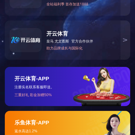
|
关注我们
企业微信
微信公众号
|
导航链接入口
产品中心
服务范围