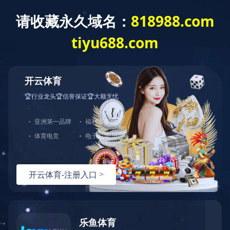
取消
取消
首页
历史记录
清空记录
分享到
产品中心
新浪微博
微信
案例展示
激光打标系列
百度贴吧
服务支持
激光切割系列
行业解决方案
光纤激光打标机
豆瓣
案例展示
QQ好友
Products center
关于创恒
激光焊接系列
客户案例
紫外线激光打标机
精密激光切割机
汽车行业激光智能解决方案
行业解决方案
客户案例
新闻中心
激光智能生产线
创客说
走进创恒
CO2激光打标机
大幅激光切割机
新利·体育(中国)官方网站CX-CE-1500手持焊接机_激
轨道交通行业激光智能加工解决方案
创客说
登录入口
激光清洗系列
科技创恒
公司新闻
在线飞行激光打标机
管材激光切割机
新利·体育(中国)官方网站机械手臂激光焊接机
新能源电机定子铁芯激光焊接产线
水泵风机行业
激光加工服务
加入创恒
展会活动
CX-3D系列激光打标机
电机定转子铁芯单工位激光焊接机
新能源电机转子铁芯自动检测压铆产线
新利·体育(中国)官方网站清洗机
眼镜行业