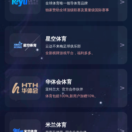
行业动态
EM-Smart 系列
新利·体育(中国)官方网站双头双工位铁芯激光焊接机
电机定转子铁芯快速打样加工服务
水暖洁具行业
新能源电机定转子铁芯激光焊接机
厨具五金行业
新利·体育(中国)官方网站打标
新利·体育(中国)官方网站阀芯焊接工作站
包装赋码及标机
机解决礼品定制
2025-01-20
新能源汽车零配件激光焊接机
礼品定制
礼品在市场上有很多，但想要送出
具有独特的性确特别难，而且每年
送的礼物都差不多的时候，就没有
家电行业
礼品定制
了惊喜，所以每到节假日送...
模具制造行业中激光加工设备解决方案
低压电气行业
|
关于我们
专注于为各行各业提供全系统激光加工设备及自动化产线的解决方
案，拥有超15000+㎡大型现代化的生产基地