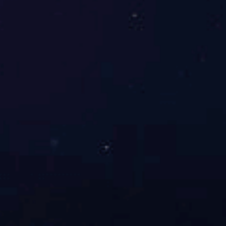
专注于为各行各业提供全系统激光加工设备及自动化产线的解决方
案，拥有超15000+㎡大型现代化的生产基地
武汉总部：湖北省武汉市东湖高新技术开发区光谷三路777号综
合保税区一号标准厂房1层
无锡工厂：江苏省无锡市江阴市临港科创园23-1
友情链接
：
Em-Smart官网
|
登录入口
24小时服务热线：400-027-8558
销售热线：19945005587
邮箱：ch027@ch027.com
清空记录