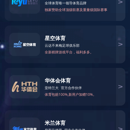
行业动态
EM-Smart 系列
新利·体育(中国)官方网站双头双工位铁芯激光焊接机
电机定转子铁芯快速打样加工服务
水暖洁具行业
1
/
1
新能源电机定转子铁芯激光焊接机
厨具五金行业
新能源汽车电机定子铁心焊接检测线
新利·体育(中国)官方网站阀芯焊接工作站
包装赋码及标机
随着国家政策支持，新能源汽车市场一片大好，产能需求直线攀
新能源汽车零配件激光焊接机
礼品定制
升，亟需相关智能装备满足产能爬升需求。新利·体育(中国)官方网
站新能源定子铁心焊接检测线专为定子铁心快速批量生产而设计，
可一站式完成定子铁心激光焊接、赋码，焊缝、通规检测等关键工
家电行业
序。解决产能过慢，质量良莠不齐的定子铁芯量产难题。
模具制造行业中激光加工设备解决方案
2025-06-20 16:57:09
参数
日期：
低压电气行业