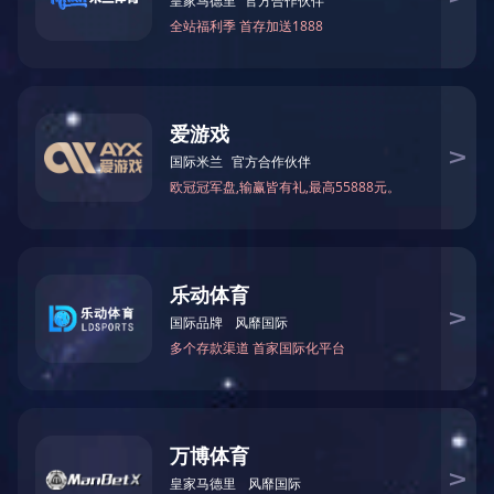
随着国家政策支持，新能源汽车市场一片大好，产能需求直线
攀升，亟需相关智能装备满足产能爬升需求。新利·体育(中国)官方
网站新能源定子铁心焊接检测线专为定子铁心快速批量生产而设
计，可一站式完成定子
铁心激光焊接、赋码，焊缝、通规检测等关键工序。
解决产能
过慢，质量良莠不齐的定子铁芯量产难题。
新能源定子铁心焊接检测线
全流程智能检测系统 —— 零缺陷生产，降低质量风险