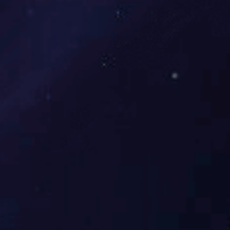
新利·体育(中国)官方网站光纤
电机定转子铁芯单工位激光焊
激光打标机
接机
新能源电机定转子铁芯切割机
CX-CC6060L
|
关于我们