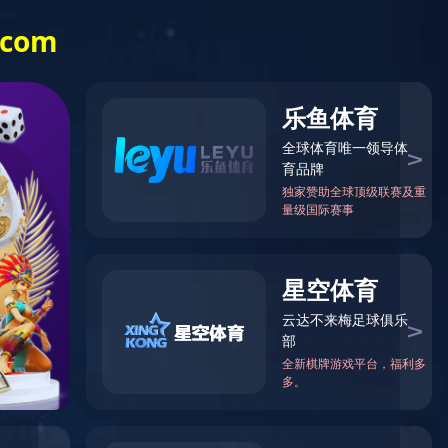
400-027-8558
电话:
登录入口