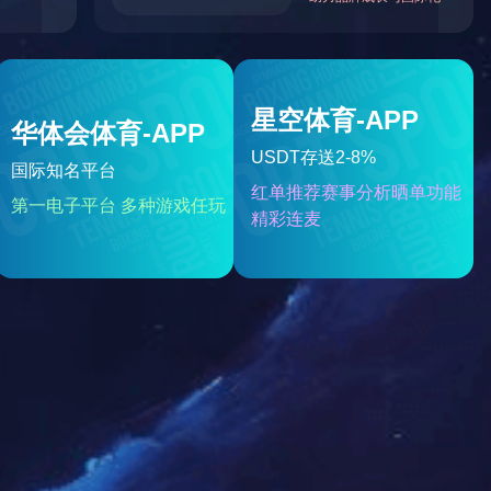
国)官方网站切割应用
于其具备效率高的特性,被广应用在高效率的离心水泵上，激光焊接
泵叶轮激光焊接机以其优异的特性和优良的应用性未来在离心水泵领