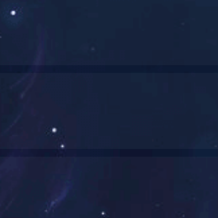
新利·体育(中国)官方网站焊接在水泵
不锈钢板离心叶轮是离心水泵的关键零部件,它的
闭试离心叶轮，由于其具备效率高的特性。
日期：
2025-01-20 17:59:29
作者：
新利·体育(中国)官方网站
分类：
水泵风机行业
来源：
whchjg-001.jz.aitsite.cn
浏览量：
180