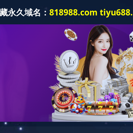
案例展示
服务支持
关于创恒
新闻中心
>
水泵风机行业
>
新利·体育(中国)官方网站焊接在水泵行业应用